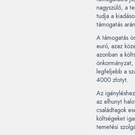
nagyszülő, a te
tudja a kiadás
támogatás arány
A támogatás ö
euró, azaz köz
azonban a költ
önkormányzat, 
legfeljebb a sz
4000 złotyt.
Az igényléshez
az elhunyt halo
családtagok es
költségeket iga
temetési szolgá