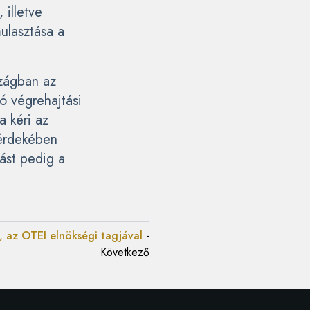
 illetve
ulasztása a
szágban az
zó végrehajtási
a kéri az
 érdekében
ást pedig a
, az OTEI elnökségi tagjával
-
Következő