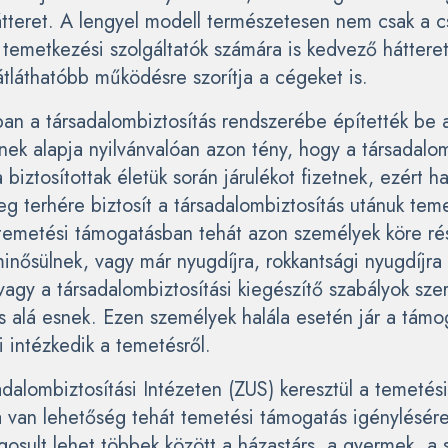
átteret. A lengyel modell természetesen nem csak a 
 temetkezési szolgáltatók számára is kedvező hátteret
átláthatóbb működésre szorítja a cégeket is.
an a társadalombiztosítás rendszerébe építették be 
nek alapja nyilvánvalóan azon tény, hogy a társadalom
biztosítottak életük során járulékot fizetnek, ezért ha
eg terhére biztosít a társadalombiztosítás utánuk tem
temetési támogatásban tehát azon személyek köre rés
minősülnek, vagy már nyugdíjra, rokkantsági nyugdíjra
vagy a társadalombiztosítási kiegészítő szabályok szer
ás alá esnek. Ezen személyek halála esetén jár a támo
 intézkedik a temetésről.
dalombiztosítási Intézeten (ZUS) keresztül a temetési
a van lehetőség tehát temetési támogatás igénylésére
osult lehet többek között a házastárs, a gyermek, a s