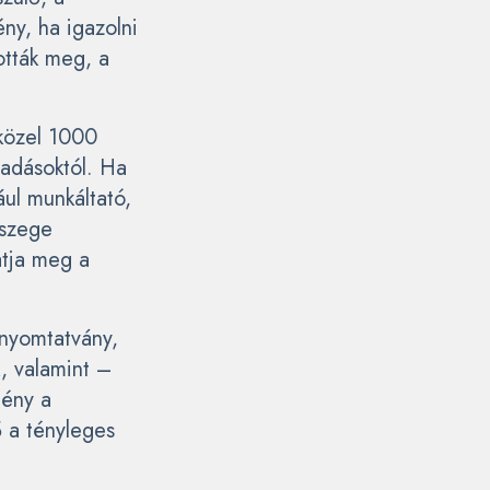
ény, ha igazolni
ották meg, a
közel 1000
iadásoktól. Ha
ul munkáltató,
sszege
atja meg a
nyomtatvány,
k, valamint –
tény a
ő a tényleges