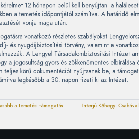
kérelmet 12 hónapon belül kell benyújtani a haláleset,
kben a temetés időpontjától számítva. A határidő elm
vesztését vonja maga után.
ogatásra vonatkozó részletes szabályokat Lengyelor
íj- és nyugdíjbiztosítási törvény, valamint a vonatko
almazzák. A Lengyel Társadalombiztosítási Intézet arr
hogy a jogosultság gyors és zökkenőmentes elbírálása
 teljes körű dokumentációt nyújtsanak be, a támogat
ámítva legkésőbb a 30. napon fizeti ki az Intézet.
sabb a temetési támogatás
Interjú Kőhegyi Csabával