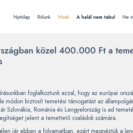
Nyitólap
Rólunk
Hírek
A halál nem tabu!
Ne v
rszágban közel 400.000 Ft a teme
s
írásunkban foglalkoztunk azzal, hogy az európai ors
le módon biztosít temetési támogatást az állampolgá
ár Szlovákia, Románia és Lengyelország is ad temeté
egítséget jelent a temettető családok számára.
élen jár ebben a folyamatban, ezért megnéztük a len