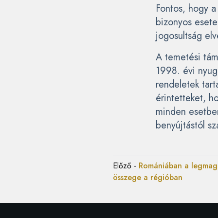
Fontos, hogy a 
bizonyos esete
jogosultság el
A temetési tám
1998. évi nyugd
rendeletek tart
érintetteket, 
minden esetben
benyújtástól sz
Előző
-
Romániában a legmaga
összege a régióban