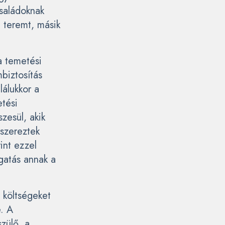
családoknak
 teremt, másik
a temetési
biztosítás
lálukkor a
etési
zesül, akik
 szereztek
int ezzel
gatás annak a
 költségeket
. A
zülő, a