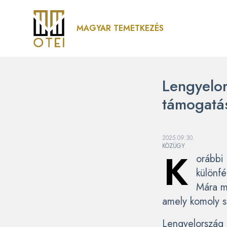
MAGYAR TEMETKEZÉS
Lengyelo
támogatá
2025.09.30.
KÖZÜGY
K
orábbi 
különfé
Mára m
amely komoly s
Lengyelország 