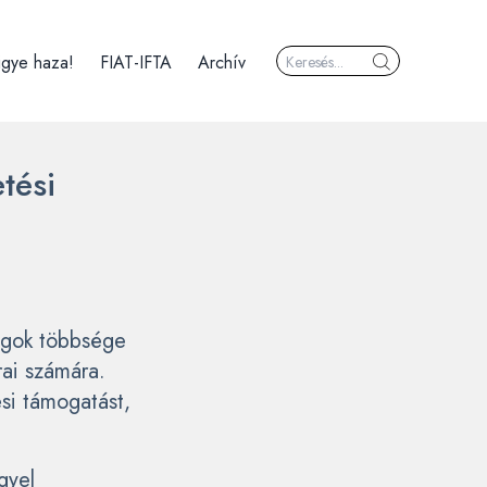
igye haza!
FIAT-IFTA
Archív
tési
zágok többsége
rai számára.
si támogatást,
gyel