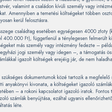
stvér, valamint a családon kívüli személy vagy intézm
okat. Amennyiben a temetési költségeket többen oszt
osan kerül felosztásra.
sszege családtag esetében egységesen 4000 złoty (
el 400.000 Ft), függetlenül a ténylegesen felmerült k
ségeket más személy vagy intézmény fedezte – példá
egyházi jogi személy vagy idegen –, a támogatás ö
ámlákkal igazolt költségek erejéig jár, de nem haladh
 szükséges dokumentumok közé tartozik a megfelelő 
tti anyakönyvi kivonata, a költségeket igazoló számlá
etében – a rokoni kapcsolatot igazoló iratok. Fontos 
zoló számlák benyújtása, ezáltal ugyanis ellenőrizhet
ltatás léte.