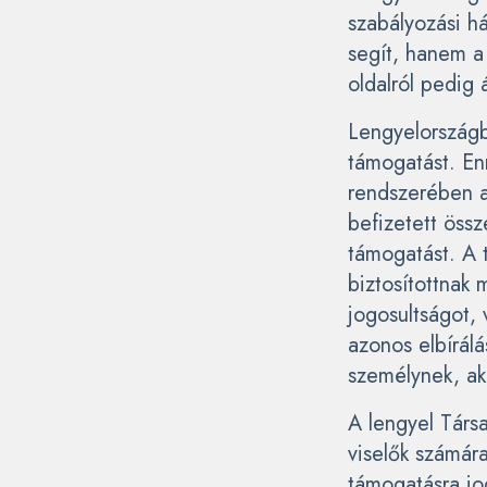
szabályozási h
segít, hanem a
oldalról pedig 
Lengyelországb
támogatást. En
rendszerében a 
befizetett össz
támogatást. A 
biztosítottnak 
jogosultságot, 
azonos elbírál
személynek, aki
A lengyel Társa
viselők számár
támogatásra jog