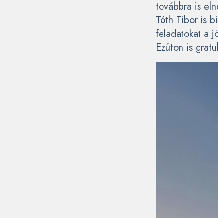
továbbra is el
Tóth Tibor is b
feladatokat a 
Ezúton is gratu