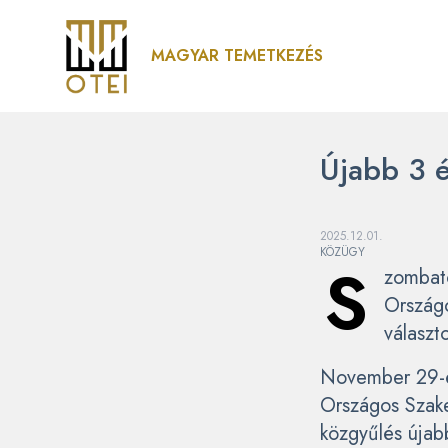
MAGYAR TEMETKEZÉS
Újabb 3 é
2025.12.01.
KÖZÜGY
S
zombato
Országo
választ
November 29-én
Országos Szake
közgyűlés újab