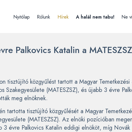
Nyitólap
Rólunk
Hírek
A halál nem tabu!
Ne v
vre Palkovics Katalin a MATESZSZ
n tisztújító közgyűlést tartott a Magyar Temetkezési 
s Szakegyesülete (MATESZSZ), és újabb 3 évre Palko
ották meg elnöknek.
 tartotta tisztújító közgyűlését a Magyar Temetkezés
gyesülete (MATESZSZ). Az elnöki pozícióban megerő
b 3 évre Palkovics Katalin eddigi elnököt, míg Novák