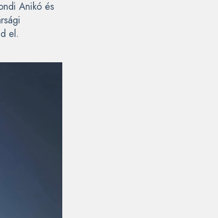
ondi Anikó és
ársági
d el.