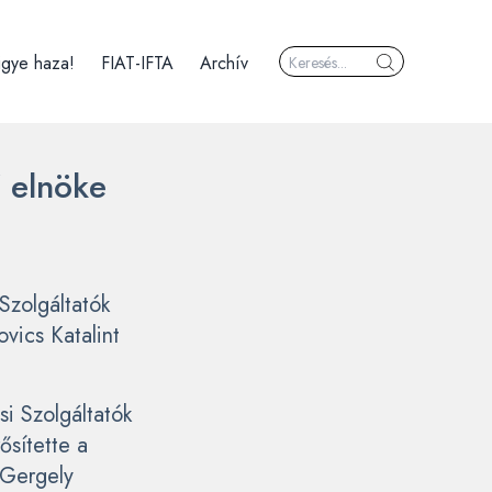
igye haza!
FIAT-IFTA
Archív
 elnöke
Szolgáltatók
vics Katalint
i Szolgáltatók
sítette a
 Gergely