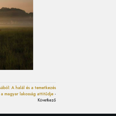
ából: A halál és a temetkezés
k a magyar lakosság attitűdje
-
Következő