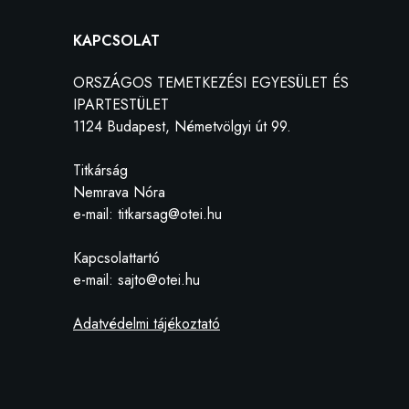
KAPCSOLAT
ORSZÁGOS TEMETKEZÉSI EGYESÜLET ÉS
IPARTESTÜLET
1124 Budapest, Németvölgyi út 99.
Titkárság
Nemrava Nóra
e-mail: titkarsag@otei.hu
Kapcsolattartó
e-mail: sajto@otei.hu
Adatvédelmi tájékoztató