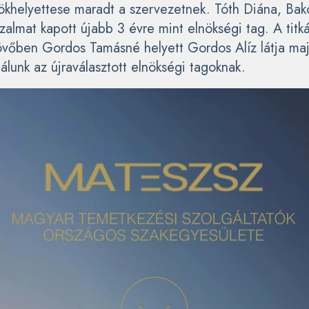
nökhelyettese maradt a szervezetnek. Tóth Diána, Bak
izalmat kapott újabb 3 évre mint elnökségi tag. A titk
jövőben Gordos Tamásné helyett Gordos Alíz látja maj
lálunk az újraválasztott elnökségi tagoknak.