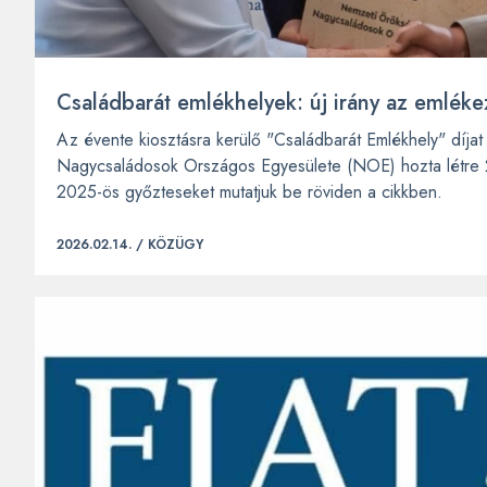
Családbarát emlékhelyek: új irány az emléke
Az évente kiosztásra kerülő "Családbarát Emlékhely" díj
Nagycsaládosok Országos Egyesülete (NOE) hozta létre 
2025-ös győzteseket mutatjuk be röviden a cikkben.
2026.02.14. /
KÖZÜGY