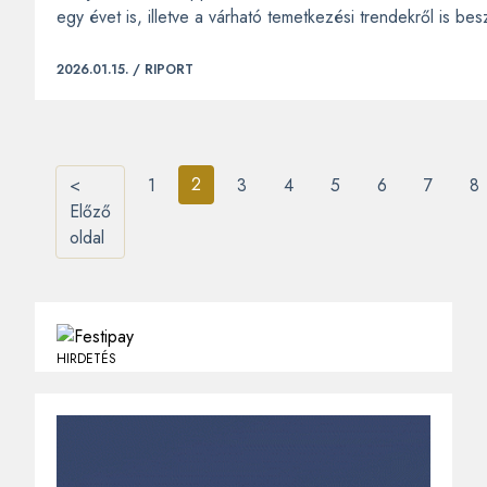
egy évet is, illetve a várható temetkezési trendekről is besz
2026.01.15. /
RIPORT
2
<
1
3
4
5
6
7
8
Előző
oldal
HIRDETÉS