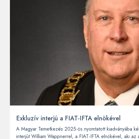
Exkluzív interjú a FIAT-IFTA elnökével
A Magyar Temetkezés 2025-ös nyomtatott kiadványába ké
interjút William Wappnerrel, a FIAT-IFTA elnökével, aki az a