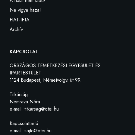
A halál nem tabu!
Ne vigye haza!
FIAT-IFTA
Archív
KAPCSOLAT
ORSZÁGOS TEMETKEZÉSI EGYESÜLET ÉS
IPARTESTÜLET
1124 Budapest, Németvölgyi út 99.
Titkárság
Nemrava Nóra
e-mail: titkarsag@otei.hu
Kapcsolattartó
e-mail: sajto@otei.hu